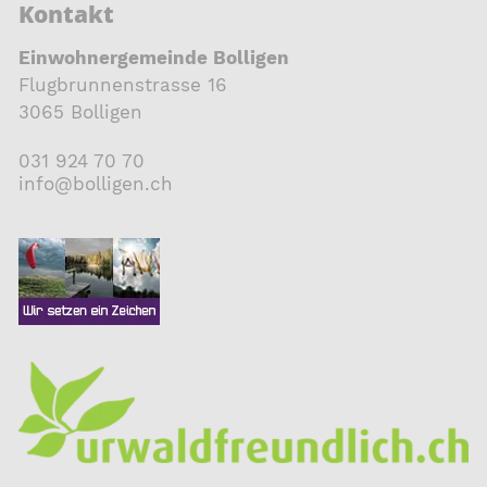
Kontakt
Einwohnergemeinde Bolligen
Flugbrunnenstrasse 16
3065 Bolligen
031 924 70 70
nf
b
ll
g
n
ch