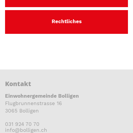
Rechtliches
Kontakt
Einwohnergemeinde Bolligen
Flugbrunnenstrasse 16
3065 Bolligen
031 924 70 70
nf
b
ll
g
n
ch