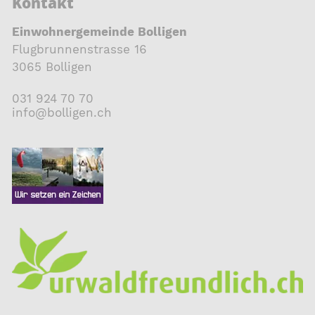
Kontakt
Einwohnergemeinde Bolligen
Flugbrunnenstrasse 16
3065 Bolligen
031 924 70 70
nf
b
ll
g
n
ch