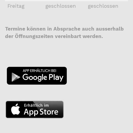
Freitag
geschlossen
geschlossen
Termine können in Absprache auch ausserhalb
der Öffnungszeiten vereinbart werden.