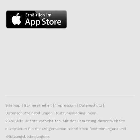
Sitemap
|
Barrierefreiheit
|
Impressum
|
Datenschutz
|
Datenschutzeinstellungen
|
Nutzungsbedingungen
2026. Alle Rechte vorbehalten. Mit der Benutzung dieser Website
akzeptieren Sie die «
Allgemeinen rechtlichen Bestimmungen
» und
«
Nutzungsbedingungen
».