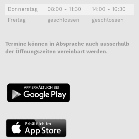
Donnerstag
08:00 - 11:30
14:00 - 16:30
Freitag
geschlossen
geschlossen
Termine können in Absprache auch ausserhalb
der Öffnungszeiten vereinbart werden.