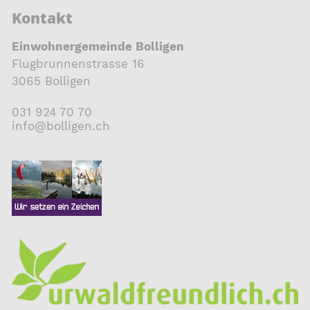
Kontakt
Einwohnergemeinde Bolligen
Flugbrunnenstrasse 16
3065 Bolligen
031 924 70 70
nf
b
ll
g
n
ch