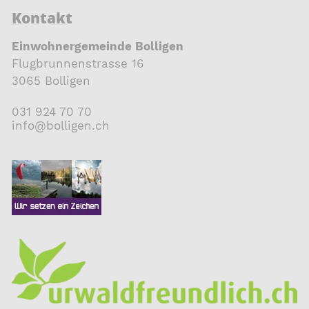
Kontakt
Einwohnergemeinde Bolligen
Flugbrunnenstrasse 16
3065 Bolligen
031 924 70 70
nf
b
ll
g
n
ch