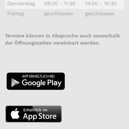
Donnerstag
08:00 - 11:30
14:00 - 16:30
Freitag
geschlossen
geschlossen
Termine können in Absprache auch ausserhalb
der Öffnungszeiten vereinbart werden.