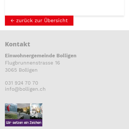
zurück zur Übersicht
Kontakt
Einwohnergemeinde Bolligen
Flugbrunnenstrasse 16
3065 Bolligen
031 924 70 70
nf
b
ll
g
n
ch