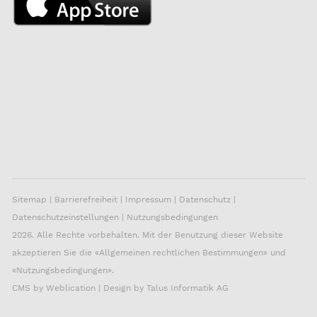
Sitemap
|
Barrierefreiheit
|
Impressum
|
Datenschutz
|
Datenschutzeinstellungen
|
Nutzungsbedingungen
2026. Alle Rechte vorbehalten. Mit der Benutzung dieser Website
akzeptieren Sie die «
Allgemeinen rechtlichen Bestimmungen
» und
«
Nutzungsbedingungen
».
CMS by
Weblication
| Design by
Talus Informatik AG