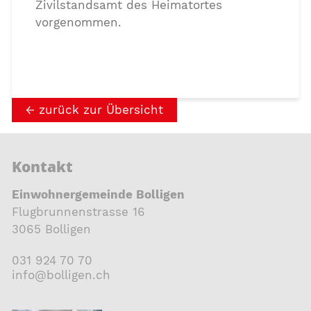
Zivilstandsamt des Heimatortes
vorgenommen.
zurück zur Übersicht
Kontakt
Einwohnergemeinde Bolligen
Flugbrunnenstrasse 16
3065 Bolligen
031 924 70 70
nf
b
ll
g
n
ch