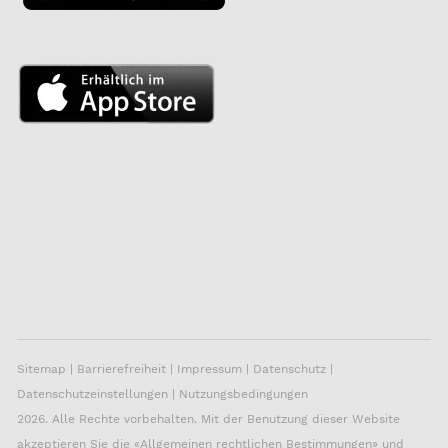
Sitemap
|
Barrierefreiheit
|
Impressum
|
Datenschutz
|
Datenschutzeinstellungen
|
Nutzungsbedingungen
2026. Alle Rechte vorbehalten. Mit der Benutzung dieser Website
akzeptieren Sie die «
Allgemeinen rechtlichen Bestimmungen
» und