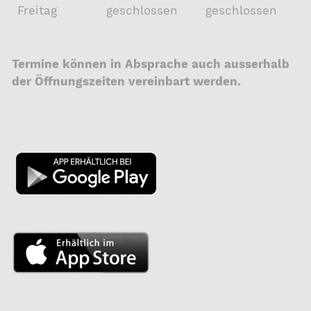
Freitag
geschlossen
geschlossen
Termine können in Absprache auch ausserhalb
der Öffnungszeiten vereinbart werden.