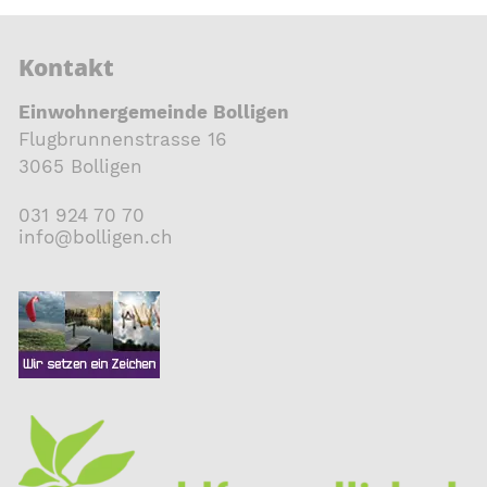
Kontakt
Einwohnergemeinde Bolligen
Flugbrunnenstrasse 16
3065 Bolligen
031 924 70 70
nf
b
ll
g
n
ch