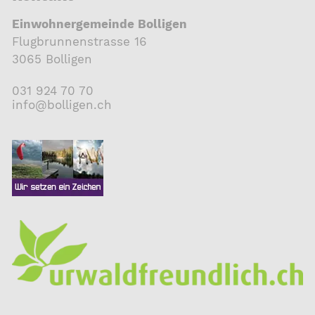
Einwohnergemeinde Bolligen
Flugbrunnenstrasse 16
3065 Bolligen
031 924 70 70
nf
b
ll
g
n
ch