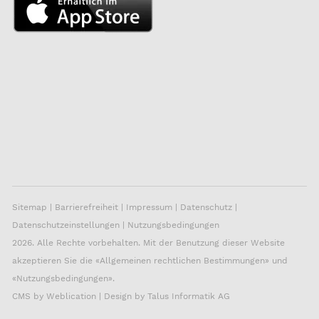
Sitemap
|
Barrierefreiheit
|
Impressum
|
Datenschutz
|
Datenschutzeinstellungen
|
Nutzungsbedingungen
2026. Alle Rechte vorbehalten. Mit der Benutzung dieser Website
akzeptieren Sie die «
Allgemeinen rechtlichen Bestimmungen
» und
«
Nutzungsbedingungen
».
CMS by
Weblication
| Design by
Talus Informatik AG