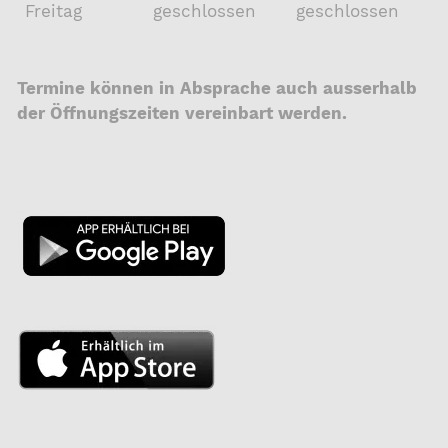
Freitag
geschlossen
geschlossen
Termine können in Absprache auch ausserhalb
der Öffnungszeiten vereinbart werden.