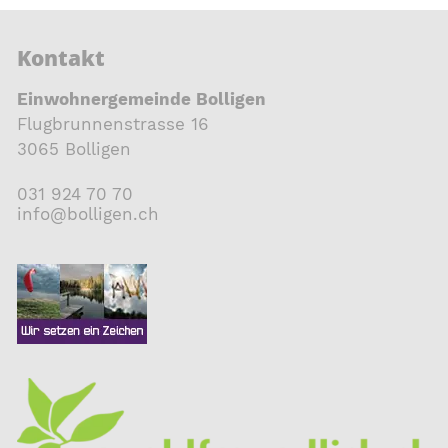
Kontakt
Einwohnergemeinde Bolligen
Flugbrunnenstrasse 16
3065 Bolligen
031 924 70 70
nf
b
ll
g
n
ch