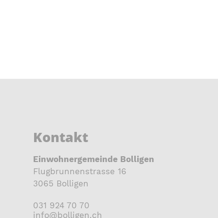
Kontakt
Einwohnergemeinde Bolligen
Flugbrunnenstrasse 16
3065 Bolligen
031 924 70 70
nf
b
ll
g
n
ch