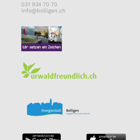
031 924 70 70
nf
b
ll
g
n
ch