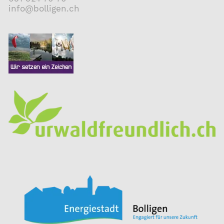
nf
b
ll
g
n
ch