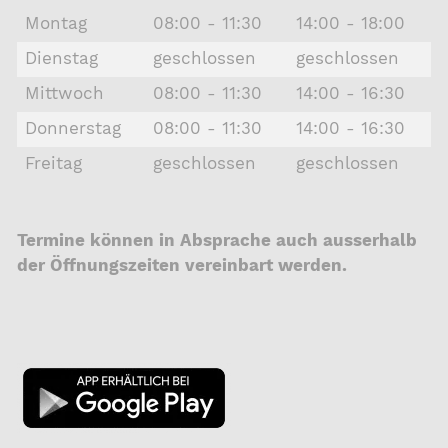
Montag
08:00 - 11:30
14:00 - 18:00
Dienstag
geschlossen
geschlossen
Mittwoch
08:00 - 11:30
14:00 - 16:30
Donnerstag
08:00 - 11:30
14:00 - 16:30
Freitag
geschlossen
geschlossen
Termine können in Absprache auch ausserhalb
der Öffnungszeiten vereinbart werden.