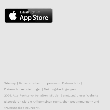
Sitemap
|
Barrierefreiheit
|
Impressum
|
Datenschutz
|
Datenschutzeinstellungen
|
Nutzungsbedingungen
2026. Alle Rechte vorbehalten. Mit der Benutzung dieser Website
akzeptieren Sie die «
Allgemeinen rechtlichen Bestimmungen
» und
«
Nutzungsbedingungen
».