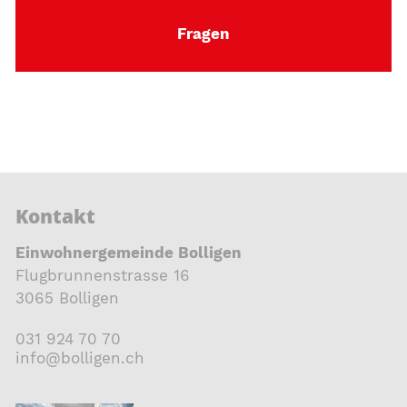
Fragen
Kontakt
Einwohnergemeinde Bolligen
Flugbrunnenstrasse 16
3065 Bolligen
031 924 70 70
nf
b
ll
g
n
ch