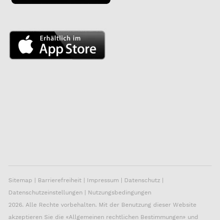
Sitemap
|
Barrierefreiheit
|
Impressum
|
Datenschutz
|
Datenschutzeinstellungen
|
Nutzungsbedingungen
2026. Alle Rechte vorbehalten. Mit der Benutzung dieser Website
akzeptieren Sie die «
Allgemeinen rechtlichen Bestimmungen
» und