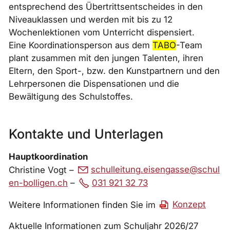
entsprechend des Übertrittsentscheides in den
Niveauklassen und werden mit bis zu 12
Wochenlektionen vom Unterricht dispensiert.
Eine Koordinationsperson aus dem
TABO
-Team
plant zusammen mit den jungen Talenten, ihren
Eltern, den Sport-, bzw. den Kunstpartnern und den
Lehrpersonen die Dispensationen und die
Bewältigung des Schulstoffes.
Kontakte und Unterlagen
Hauptkoordination
Christine Vogt –
sch
ll
t
ng
s
ng
ss
sch
l
n-b
ll
g
n
ch
–
031 921 32 73
Weitere Informationen finden Sie im
Konzept
Aktuelle Informationen zum Schuljahr 2026/27