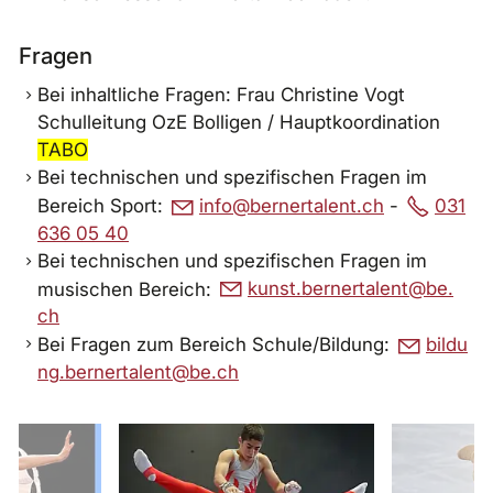
Fragen
Bei inhaltliche Fragen: Frau Christine Vogt
Schulleitung OzE Bolligen / Hauptkoordination
TABO
Bei technischen und spezifischen Fragen im
Bereich Sport:
nf
b
rn
rt
l
nt
ch
-
031
636 05 40
Bei technischen und spezifischen Fragen im
musischen Bereich:
k
nst
b
rn
rt
l
nt
b
ch
Bei Fragen zum Bereich Schule/Bildung:
b
ld
ng
b
rn
rt
l
nt
b
ch