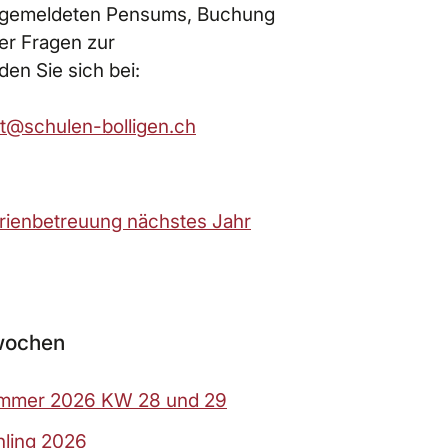
ngemeldeten Pensums, Buchung
er Fragen zur
en Sie sich bei:
t
sch
l
n-b
ll
g
n
ch
rienbetreuung nächstes Jahr
nwochen
ommer 2026 KW 28 und 29
hling 2026