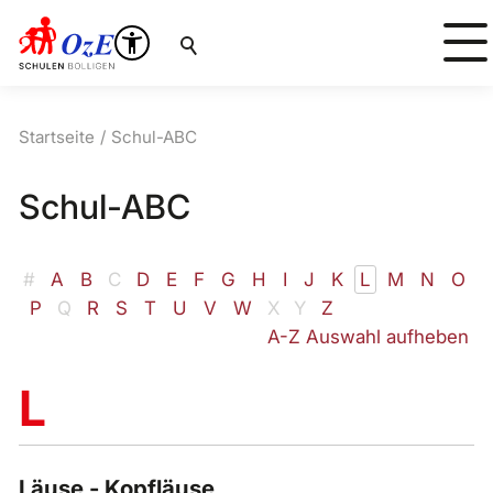
Suche
Startseite
Schul-ABC
Schul-ABC
#
A
B
C
D
E
F
G
H
I
J
K
L
M
N
O
P
Q
R
S
T
U
V
W
X
Y
Z
A-Z Auswahl aufheben
Läuse - Kopfläuse