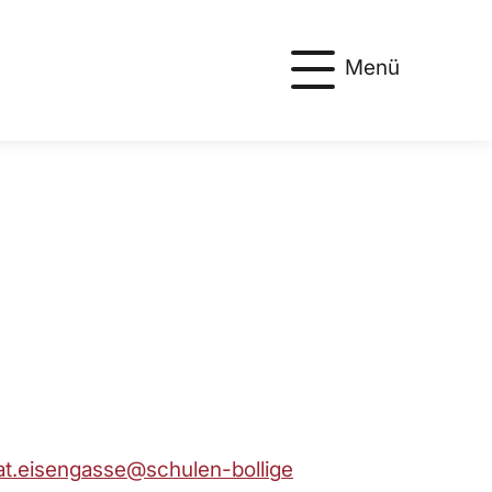
Menü
t
s
ng
ss
sch
l
n-b
ll
g