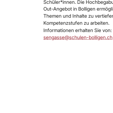
Schüler*innen. Die Hochbegabu
Out-Angebot in Bolligen ermögli
Themen und Inhalte zu vertief
Kompetenzstufen zu arbeiten.
Informationen erhalten Sie von:
s
ng
ss
sch
l
n-b
ll
g
n
ch