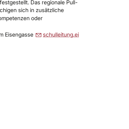
festgestellt. Das regionale Pull-
chigen sich in zusätzliche
Kompetenzen oder
rum Eisengasse
sch
ll
t
ng