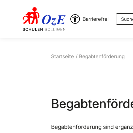
Suche
Barrierefrei
Startseite
Begabtenförderung
Begabtenförd
Begabtenförderung sind ergän