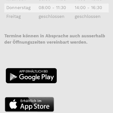
Donnerstag
08:00 - 11:30
14:00 - 16:30
Freitag
geschlossen
geschlossen
Termine können in Absprache auch ausserhalb
der Öffnungszeiten vereinbart werden.